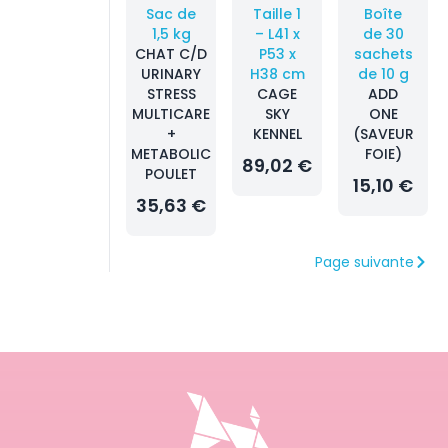
Sac de
Taille 1
Boîte
1,5 kg
– L41 x
de 30
CHAT C/D
P53 x
sachets
URINARY
H38 cm
de 10 g
STRESS
CAGE
ADD
MULTICARE
SKY
ONE
+
KENNEL
(SAVEUR
METABOLIC
FOIE)
89,02 €
POULET
15,10 €
35,63 €
Page suivante