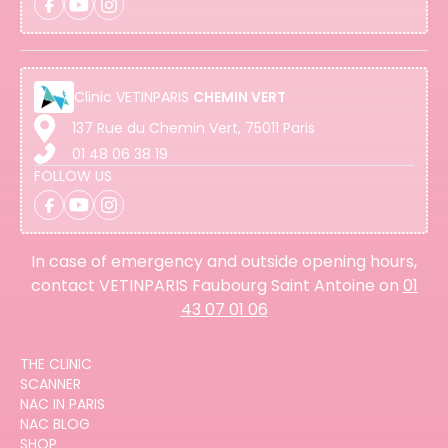
Clinic
VETINPARIS
CHEMIN VERT
137 Rue du Chemin Vert, 75011 Paris
01 48 06 38 19
FOLLOW US
In case of emergency and outside opening hours,
contact VETINPARIS Faubourg Saint Antoine on
01
43 07 01 06
THE CLINIC
SCANNER
NAC IN PARIS
NAC BLOG
SHOP