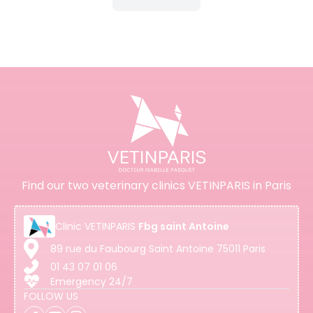
Find our two veterinary clinics VETINPARIS in Paris
Clinic
VETINPARIS
Fbg saint Antoine
89 rue du Faubourg Saint Antoine 75011 Paris
01 43 07 01 06
Emergency 24/7
FOLLOW US