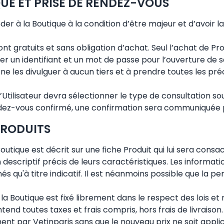
QUE ET PRISE DE RENDEZ-VOUS
er à la Boutique à la condition d’être majeur et d’avoir l
sont gratuits et sans obligation d’achat. Seul l’achat de Pr
 un identifiant et un mot de passe pour l’ouverture de
 ne les divulguer à aucun tiers et à prendre toutes les pr
l’Utilisateur devra sélectionner le type de consultation so
endez-vous confirmé, une confirmation sera communiquée 
PRODUITS
outique est décrit sur une fiche Produit qui lui sera consa
 descriptif précis de leurs caractéristiques. Les informat
s qu'à titre indicatif. Il est néanmoins possible que la 
e la Boutique est fixé librement dans le respect des lois e
ntend toutes taxes et frais compris, hors frais de livraison.
ment par Vetinparis sans que le nouveau prix ne soit appl