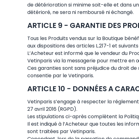
de détérioration si minime soit-elle et dans u
détérioré, ne sera ni remboursé ni échangé.
ARTICLE 9 - GARANTIE DES PRO
Tous les Produits vendus sur la Boutique béné
aux dispositions des articles L.217-1 et suivan
L’Acheteur est informé que le vendeur du Prod
Vetinparis via la messagerie pour mettre en 
Ces garanties sont sans préjudice du droit d
consentie par le Vetinparis.
ARTICLE 10 - DONNÉES A CARA
Vetinparis s’engage à respecter la réglemen
27 avril 2016 (RGPD).
Les stipulations ci-après complètent la Polit
Il est indiqué à l’Acheteur que toutes les in
sont traitées par Vetinparis.
Cependant, lors de la passation de commandes