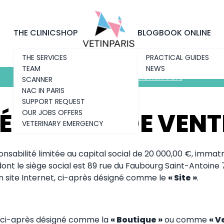
Discover the new clinic
Chemin Vert
THE CLINIC
SHOP
BLOG
BOOK ONLINE
THE SERVICES
PRACTICAL GUIDES
TEAM
NEWS
Discover the new clinic
Chemin Vert
SCANNER
NAC IN PARIS
SUPPORT REQUEST
ÉNÉRALES DE VENT
OUR JOBS OFFERS
VETERINARY EMERGENCY
sponsabilité limitée au capital social de 20 000,00 €, imm
dont le siège social est 89 rue du Faubourg Saint-Antoine 
n site Internet, ci-après désigné comme le
« Site »
.
t, ci-après désigné comme la
« Boutique »
ou comme
« V