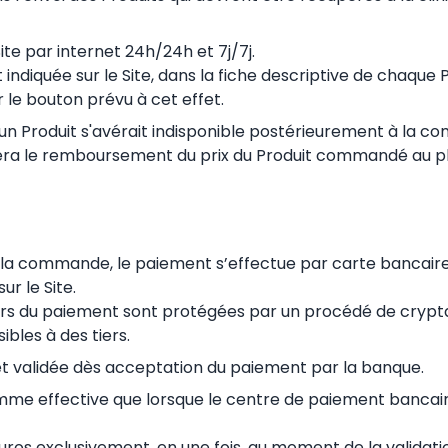
e par internet 24h/24h et 7j/7j.
indiquée sur le Site, dans la fiche descriptive de chaque
 le bouton prévu à cet effet.
is un Produit s'avérait indisponible postérieurement à la 
tuera le remboursement du prix du Produit commandé au plu
e la commande, le paiement s’effectue par carte bancaire
r le Site.
s du paiement sont protégées par un procédé de crypta
bles à des tiers.
t validée dès acceptation du paiement par la banque.
e effective que lorsque le centre de paiement bancaire
os exclusivement, en une fois, au moment de la validatio