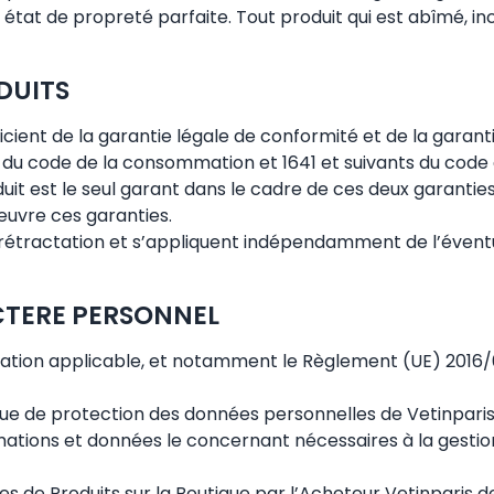
n état de propreté parfaite. Tout produit qui est abîmé, in
DUITS
ficient de la garantie légale de conformité et de la gar
ts du code de la consommation et 1641 et suivants du code c
uit est le seul garant dans le cadre de ces deux garantie
œuvre ces garanties.
e rétractation et s’appliquent indépendamment de l’évent
CTERE PERSONNEL
tation applicable, et notamment le Règlement (UE) 2016
ique de protection des données personnelles de Vetinparis
formations et données le concernant nécessaires à la gest
 de Produits sur la Boutique par l’Acheteur Vetinparis 