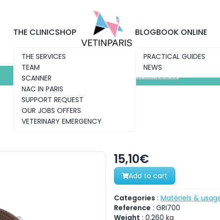
Discover the new clinic
Chemin Vert
THE CLINIC
SHOP
BLOG
BOOK ONLINE
THE SERVICES
PRACTICAL GUIDES
TEAM
NEWS
Discover the new clinic
Chemin Vert
SCANNER
NAC IN PARIS
SUPPORT REQUEST
OUR JOBS OFFERS
VETERINARY EMERGENCY
15,10€
Add to cart
Categories
:
Matériels & usag
Reference
:
GRI700
Weight
:
0.260
kg