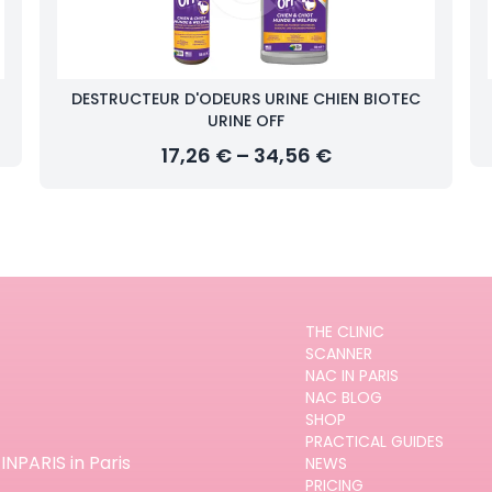
DESTRUCTEUR D'ODEURS URINE CHIEN BIOTEC
URINE OFF
17,26 € – 34,56 €
THE CLINIC
SCANNER
NAC IN PARIS
NAC BLOG
SHOP
PRACTICAL GUIDES
INPARIS in Paris
NEWS
PRICING