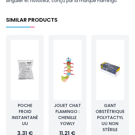
singulier et novateur, conçu par la marque Flamingo.
SIMILAR PRODUCTS
POCHE
JOUET CHAT
GANT
FROID
FLAMINGO :
OBSTÉTRIQUE
INSTANTANÉ
CHENILLE
POLYTACTYL
UU
YOWLY
UU NON
STÉRILE
3,31 €
11,21 €