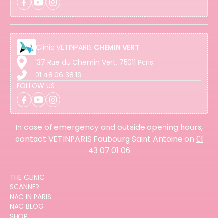
Clinic
VETINPARIS
CHEMIN VERT
137 Rue du Chemin Vert, 75011 Paris
01 48 06 38 19
FOLLOW US
In case of emergency and outside opening hours,
contact VETINPARIS Faubourg Saint Antoine on
01
43 07 01 06
THE CLINIC
SCANNER
NAC IN PARIS
NAC BLOG
SHOP