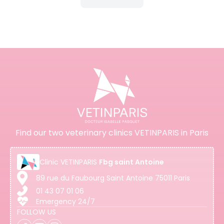
Find our two veterinary clinics VETINPARIS in Paris
Clinic
VETINPARIS
Fbg saint Antoine
89 rue du Faubourg Saint Antoine 75011 Paris
01 43 07 01 06
Emergency 24/7
FOLLOW US