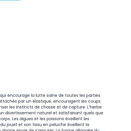
ui encourage la lutte saine de toutes les parties
et attachés par un élastique, encouragent les coups
er les instincts de chasse et de capture. L’herbe
divertissement naturel et satisfaisant quels que
ps. Les algues et les poissons éveillent les
du jouet et son tissu en peluche éveillent la
p donne envie de s’amuser. La forme allongée du