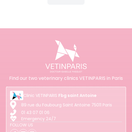
Find our two veterinary clinics VETINPARIS in Paris
Clinic
VETINPARIS
Fbg saint Antoine
89 rue du Faubourg Saint Antoine 75011 Paris
01 43 07 01 06
Emergency 24/7
FOLLOW US