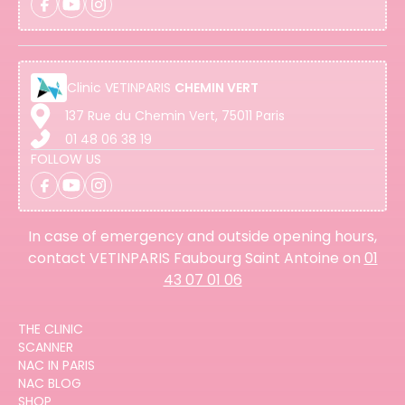
Clinic
VETINPARIS
CHEMIN VERT
137 Rue du Chemin Vert, 75011 Paris
01 48 06 38 19
FOLLOW US
In case of emergency and outside opening hours,
contact VETINPARIS Faubourg Saint Antoine on
01
43 07 01 06
THE CLINIC
SCANNER
NAC IN PARIS
NAC BLOG
SHOP