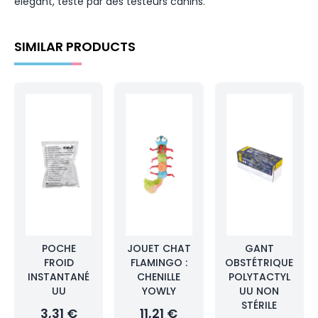
élégant, testé par des testeurs canins.
SIMILAR PRODUCTS
POCHE
JOUET CHAT
GANT
FROID
FLAMINGO :
OBSTÉTRIQUE
INSTANTANÉ
CHENILLE
POLYTACTYL
UU
YOWLY
UU NON
STÉRILE
3,31 €
11,21 €