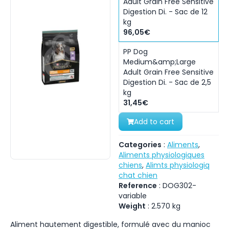
Adult Grain Free Sensitive
Digestion Di. - Sac de 12
kg
96,05€
PP Dog
Medium&amp;Large
Adult Grain Free Sensitive
Digestion Di. - Sac de 2,5
kg
31,45€
Add to cart
Categories
:
Aliments
,
Aliments physiologiques
chiens
,
Alimts physiologiq
chat chien
Reference
:
DOG302-
variable
Weight
:
2.570
kg
Aliment hautement digestible, formulé avec du manioc