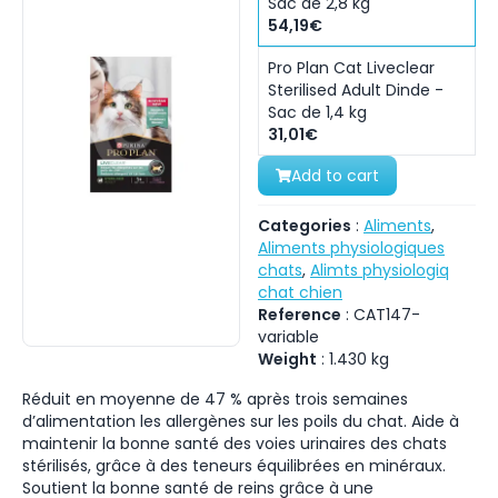
Sac de 2,8 kg
54,19€
Pro Plan Cat Liveclear
Sterilised Adult Dinde -
Sac de 1,4 kg
31,01€
Add to cart
Categories
:
Aliments
,
Aliments physiologiques
chats
,
Alimts physiologiq
chat chien
Reference
:
CAT147-
variable
Weight
:
1.430
kg
Réduit en moyenne de 47 % après trois semaines
d’alimentation les allergènes sur les poils du chat. Aide à
maintenir la bonne santé des voies urinaires des chats
stérilisés, grâce à des teneurs équilibrées en minéraux.
Soutient la bonne santé de reins grâce à une