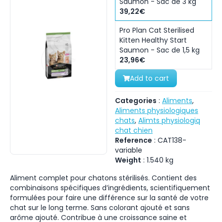
Saumon - Sac de 3 kg
39,22€
Pro Plan Cat Sterilised
Kitten Healthy Start
Saumon - Sac de 1,5 kg
23,96€
Add to cart
Categories
:
Aliments
,
Aliments physiologiques
chats
,
Alimts physiologiq
chat chien
Reference
:
CAT138-
variable
Weight
:
1.540
kg
Aliment complet pour chatons stérilisés. Contient des
combinaisons spécifiques d’ingrédients, scientifiquement
formulées pour faire une différence sur la santé de votre
chat sur le long terme. Sans colorant ajouté et sans
arôme ajouté. Contribue à une croissance saine et