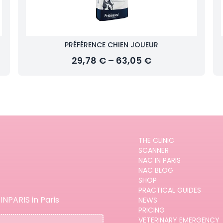
PRÉFÉRENCE CHIEN JOUEUR
29,78 € – 63,05 €
THE CLINIC
SCANNER
NAC IN PARIS
NAC BLOG
SHOP
PRACTICAL GUIDES
INPARIS in Paris
NEWS
PRICING
VETERINARY EMERGENCY