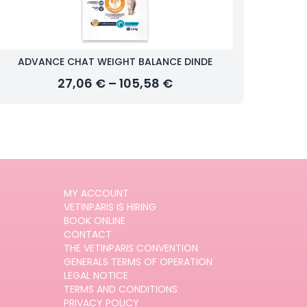
ADVANCE CHAT WEIGHT BALANCE DINDE
27,06 € – 105,58 €
MY ACCOUNT
VETINPARIS IS HIRING
BOOK ONLINE
CONTACT
THE VETINPARIS CONVENTION
GENERALS TERMS OF OPERATION
LEGAL NOTICE
TERMS AND CONDITIONS
PRIVACY POLICY