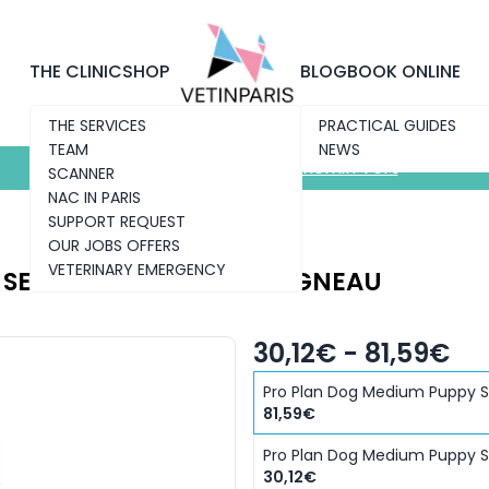
Discover the new clinic
Chemin Vert
THE CLINIC
SHOP
BLOG
BOOK ONLINE
THE SERVICES
PRACTICAL GUIDES
TEAM
NEWS
Discover the new clinic
Chemin Vert
SCANNER
NAC IN PARIS
SUPPORT REQUEST
OUR JOBS OFFERS
VETERINARY EMERGENCY
SENSITIVE DIGESTION AGNEAU
30,12€ - 81,59€
Pro Plan Dog Medium Puppy Se
81,59€
Pro Plan Dog Medium Puppy Se
30,12€