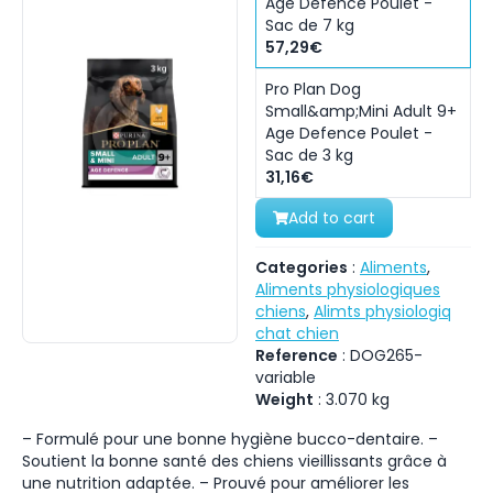
Age Defence Poulet -
Sac de 7 kg
57,29€
Pro Plan Dog
Small&amp;Mini Adult 9+
Age Defence Poulet -
Sac de 3 kg
31,16€
Add to cart
Categories
:
Aliments
,
Aliments physiologiques
chiens
,
Alimts physiologiq
chat chien
Reference
:
DOG265-
variable
Weight
:
3.070
kg
– Formulé pour une bonne hygiène bucco-dentaire. –
Soutient la bonne santé des chiens vieillissants grâce à
une nutrition adaptée. – Prouvé pour améliorer les