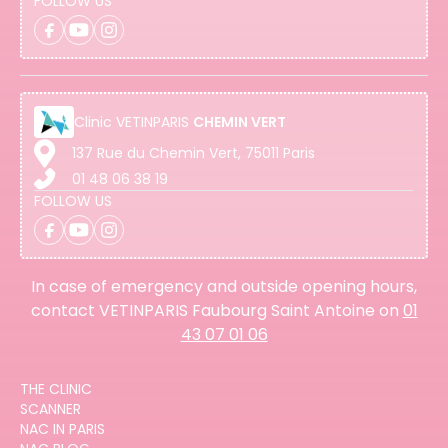
FOLLOW US
Clinic
VETINPARIS
CHEMIN VERT
137 Rue du Chemin Vert, 75011 Paris
01 48 06 38 19
FOLLOW US
In case of emergency and outside opening hours,
contact VETINPARIS Faubourg Saint Antoine on
01
43 07 01 06
THE CLINIC
SCANNER
NAC IN PARIS