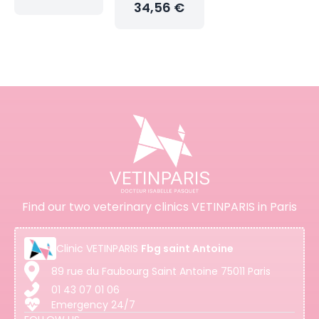
34,56 €
Find our two veterinary clinics VETINPARIS in Paris
Clinic
VETINPARIS
Fbg saint Antoine
89 rue du Faubourg Saint Antoine 75011 Paris
01 43 07 01 06
Emergency 24/7