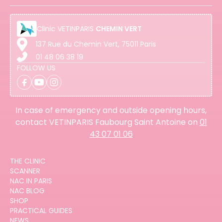
Clinic
VETINPARIS
CHEMIN VERT
137 Rue du Chemin Vert, 75011 Paris
01 48 06 38 19
FOLLOW US
In case of emergency and outside opening hours,
contact VETINPARIS Faubourg Saint Antoine on
01
43 07 01 06
THE CLINIC
SCANNER
NAC IN PARIS
NAC BLOG
SHOP
PRACTICAL GUIDES
NEWS