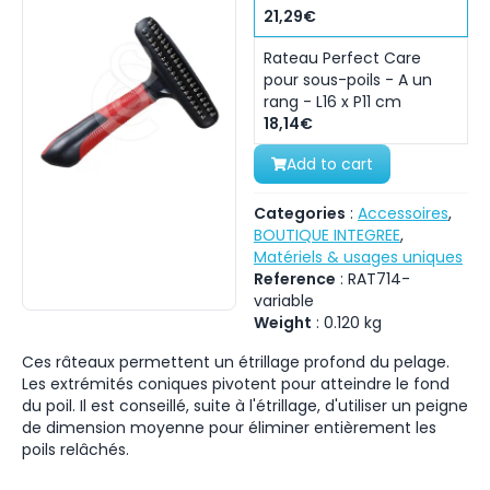
21,29€
Rateau Perfect Care
pour sous-poils - A un
rang - L16 x P11 cm
18,14€
Add to cart
Categories
:
Accessoires
,
BOUTIQUE INTEGREE
,
Matériels & usages uniques
Reference
:
RAT714-
variable
Weight
:
0.120
kg
Ces râteaux permettent un étrillage profond du pelage.
Les extrémités coniques pivotent pour atteindre le fond
du poil. Il est conseillé, suite à l'étrillage, d'utiliser un peigne
de dimension moyenne pour éliminer entièrement les
poils relâchés.