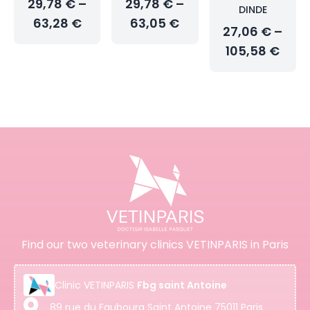
29,78 € –
29,78 € –
DINDE
63,28 €
63,05 €
27,06 € –
105,58 €
Find our two veterinary clinics VETINPARIS in Paris
Clinic
VETINPARIS
Fbg saint Antoine
89 rue du Faubourg Saint Antoine 75011 Paris