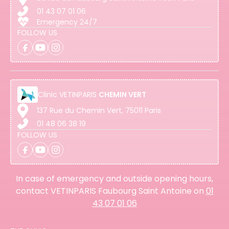
01 43 07 01 06
Emergency 24/7
FOLLOW US
Clinic
VETINPARIS
CHEMIN VERT
137 Rue du Chemin Vert, 75011 Paris
01 48 06 38 19
FOLLOW US
In case of emergency and outside opening hours,
contact VETINPARIS Faubourg Saint Antoine on
01
43 07 01 06