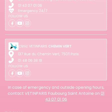
01 43 07 01 06
Emergency 24/7
FOLLOW US
Clinic
VETINPARIS
CHEMIN VERT
137 Rue du Chemin Vert, 75011 Paris
01 48 06 38 19
FOLLOW US
In case of emergency and outside opening hours,
contact VETINPARIS Faubourg Saint Antoine on
01
43 07 01 06