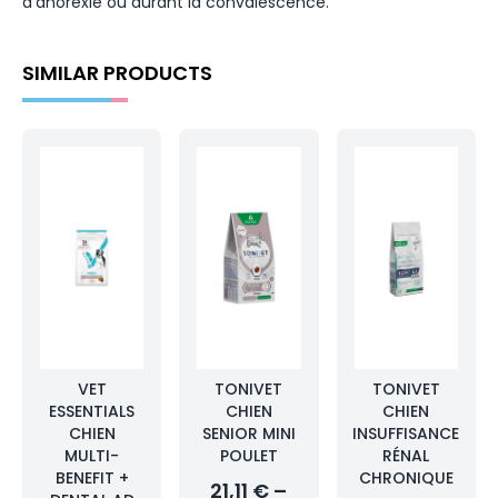
d’anorexie ou durant la convalescence.
SIMILAR PRODUCTS
VET
TONIVET
TONIVET
ESSENTIALS
CHIEN
CHIEN
CHIEN
SENIOR MINI
INSUFFISANCE
MULTI-
POULET
RÉNAL
BENEFIT +
CHRONIQUE
21,11 € –