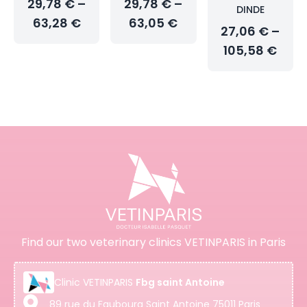
29,78 € –
29,78 € –
DINDE
63,28 €
63,05 €
27,06 € –
105,58 €
Find our two veterinary clinics VETINPARIS in Paris
Clinic
VETINPARIS
Fbg saint Antoine
89 rue du Faubourg Saint Antoine 75011 Paris