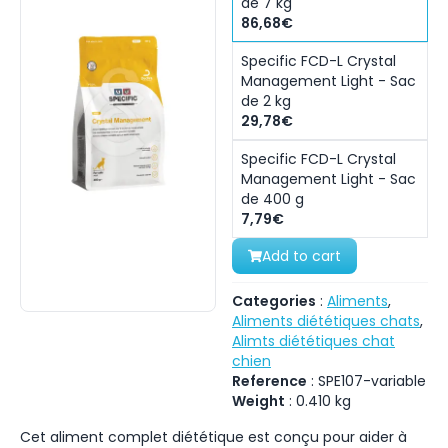
de 7 kg
86,68€
Specific FCD-L Crystal
Management Light - Sac
de 2 kg
29,78€
Specific FCD-L Crystal
Management Light - Sac
de 400 g
7,79€
Add to cart
Categories
:
Aliments
,
Aliments diététiques chats
,
Alimts diététiques chat
chien
Reference
:
SPE107-variable
Weight
:
0.410
kg
Cet aliment complet diététique est conçu pour aider à