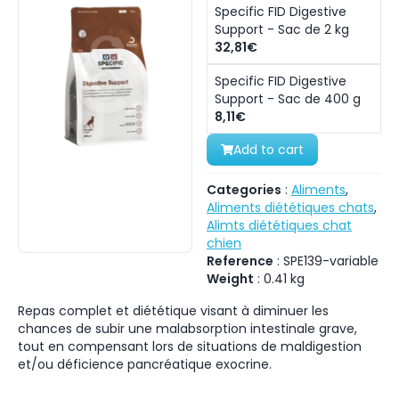
Specific FID Digestive
Support - Sac de 2 kg
32,81€
Specific FID Digestive
Support - Sac de 400 g
8,11€
Add to cart
Categories
:
Aliments
,
Aliments diététiques chats
,
Alimts diététiques chat
chien
Reference
:
SPE139-variable
Weight
:
0.41
kg
Repas complet et diététique visant à diminuer les
chances de subir une malabsorption intestinale grave,
tout en compensant lors de situations de maldigestion
et/ou déficience pancréatique exocrine.