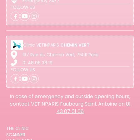
Emergency 24/7
FOLLOW US
Clinic
VETINPARIS
CHEMIN VERT
137 Rue du Chemin Vert, 75011 Paris
01 48 06 38 19
FOLLOW US
In case of emergency and outside opening hours,
contact VETINPARIS Faubourg Saint Antoine on
01
43 07 01 06
THE CLINIC
SCANNER