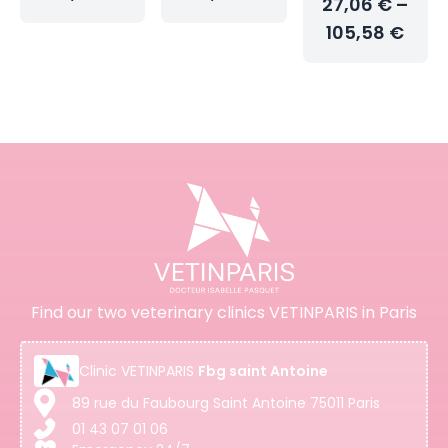
27,06 € –
105,58 €
Find our two veterinary clinics VETINPARIS in Paris
Clinic
VETINPARIS
Fbg saint Antoine
89 rue du Faubourg Saint Antoine 75011 Paris
01 43 07 01 06