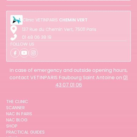
Clinic
VETINPARIS
CHEMIN VERT
137 Rue du Chemin Vert, 75011 Paris
01 48 06 38 19
FOLLOW US
In case of emergency and outside opening hours,
contact VETINPARIS Faubourg Saint Antoine on
01
43 07 01 06
THE CLINIC
SCANNER
NAC IN PARIS
NAC BLOG
SHOP
PRACTICAL GUIDES