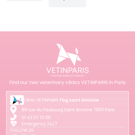
Find our two veterinary clinics VETINPARIS in Paris
Clinic
VETINPARIS
Fbg saint Antoine
89 rue du Faubourg Saint Antoine 75011 Paris
01 43 07 01 06
Emergency 24/7
FOLLOW US