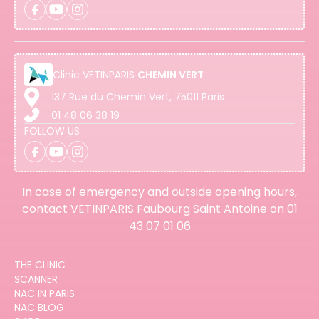
Clinic
VETINPARIS
CHEMIN VERT
137 Rue du Chemin Vert, 75011 Paris
01 48 06 38 19
FOLLOW US
In case of emergency and outside opening hours,
contact VETINPARIS Faubourg Saint Antoine on
01
43 07 01 06
THE CLINIC
SCANNER
NAC IN PARIS
NAC BLOG