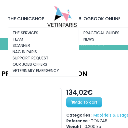
Discover the new clinic
Chemin Vert
THE CLINIC
SHOP
BLOG
BOOK ONLINE
THE SERVICES
PRACTICAL GUIDES
TEAM
NEWS
Discover the new clinic
Chemin Vert
SCANNER
NAC IN PARIS
SUPPORT REQUEST
OUR JOBS OFFERS
VETERINARY EMERGENCY
 PRÉPARATION ET FINITION
134,02€
Add to cart
Categories
:
Matériels & usag
Reference
:
TON748
Weight
:
0.200
kg