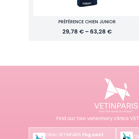
PRÉFÉRENCE CHIEN JUNIOR
29,78 € – 63,28 €
Find our two veterinary clinics VET
Clinic
VETINPARIS
Fbg saint
Cli