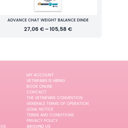
ADVANCE CHAT WEIGHT BALANCE DINDE
27,06 € – 105,58 €
MY ACCOUNT
VETINPARIS IS HIRING
BOOK ONLINE
CONTACT
THE VETINPARIS CONVENTION
GENERALS TERMS OF OPERATION
LEGAL NOTICE
TERMS AND CONDITIONS
PRIVACY POLICY
OGS
AROUND US