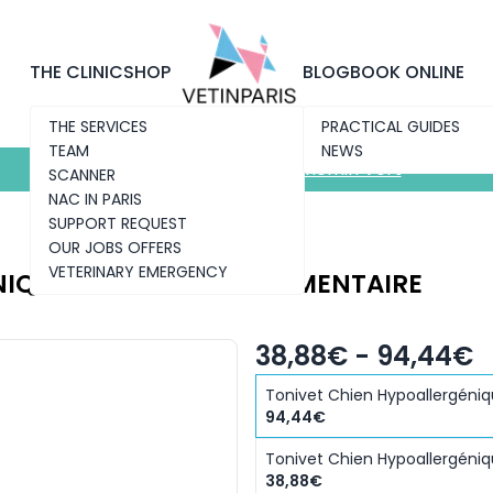
Discover the new clinic
Chemin Vert
THE CLINIC
SHOP
BLOG
BOOK ONLINE
THE SERVICES
PRACTICAL GUIDES
TEAM
NEWS
Discover the new clinic
Chemin Vert
SCANNER
NAC IN PARIS
SUPPORT REQUEST
OUR JOBS OFFERS
VETERINARY EMERGENCY
NIQUE INTOLÉRANCE ALIMENTAIRE
38,88€ - 94,44€
Tonivet Chien Hypoallergéniqu
94,44€
Tonivet Chien Hypoallergéniq
38,88€