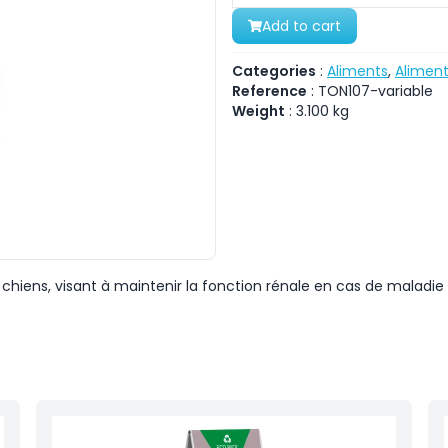
Add to cart
Categories
:
Aliments
,
Aliment
Reference
:
TON107-variable
Weight
:
3.100
kg
chiens, visant à maintenir la fonction rénale en cas de maladie