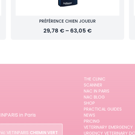
PRÉFÉRENCE CHIEN JOUEUR
29,78 € – 63,05 €
THE CLINIC
SCANNER
NAC IN PARIS
NAC BLOG
SHOP
PRACTICAL GUIDES
INPARIS in Paris
NEWS
PRICING
VETERINARY EMERGENCY
nic
VETINPARIS
CHEMIN VERT
URGENCY VETERINARY D