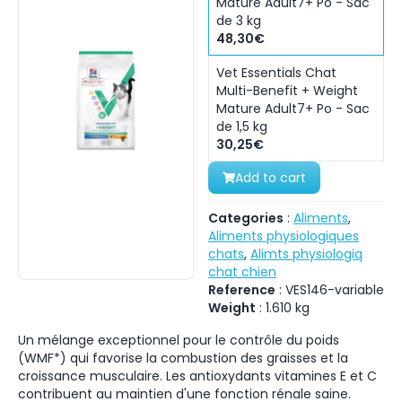
Mature Adult7+ Po - Sac
de 3 kg
48,30€
Vet Essentials Chat
Multi-Benefit + Weight
Mature Adult7+ Po - Sac
de 1,5 kg
30,25€
Add to cart
Categories
:
Aliments
,
Aliments physiologiques
chats
,
Alimts physiologiq
chat chien
Reference
:
VES146-variable
Weight
:
1.610
kg
Un mélange exceptionnel pour le contrôle du poids
(WMF*) qui favorise la combustion des graisses et la
croissance musculaire. Les antioxydants vitamines E et C
contribuent au maintien d'une fonction rénale saine.