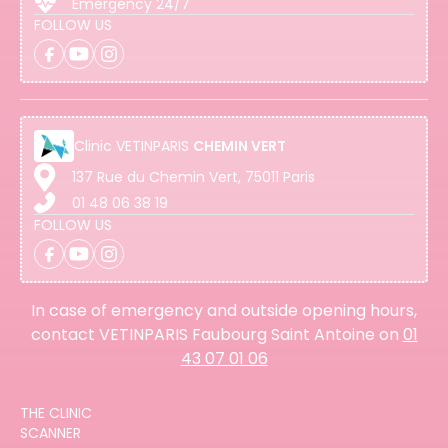
Emergency 24/7
FOLLOW US
Clinic
VETINPARIS
CHEMIN VERT
137 Rue du Chemin Vert, 75011 Paris
01 48 06 38 19
FOLLOW US
In case of emergency and outside opening hours,
contact VETINPARIS Faubourg Saint Antoine on
01
43 07 01 06
THE CLINIC
SCANNER