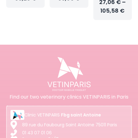
27,06 € –
105,58 €
Find our two veterinary clinics VETINPARIS in Paris
Clinic
VETINPARIS
Fbg saint Antoine
89 rue du Faubourg Saint Antoine 75011 Paris
01 43 07 01 06