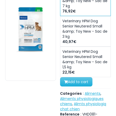
&amp; Toy New - Sac de
7 kg
76,92€
Veterinary HPM Dog
Senior Neutered Small
&amp; Toy New - Sac de
3 kg
40,97€
Veterinary HPM Dog
Senior Neutered Small
&amp; Toy New - Sac de
1,5 kg
22,15€
Add to cart
Categories
:
Aliments
,
Aliments physiologiques
chiens
,
Alimts physiologiq
chat chien
Reference
:
VHD081-