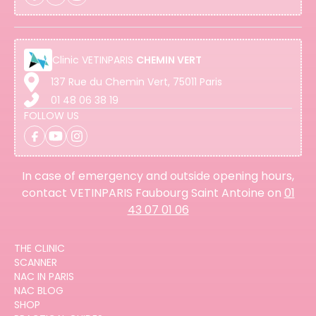
Clinic
VETINPARIS
CHEMIN VERT
137 Rue du Chemin Vert, 75011 Paris
01 48 06 38 19
FOLLOW US
In case of emergency and outside opening hours,
contact VETINPARIS Faubourg Saint Antoine on
01
43 07 01 06
THE CLINIC
SCANNER
NAC IN PARIS
NAC BLOG
SHOP