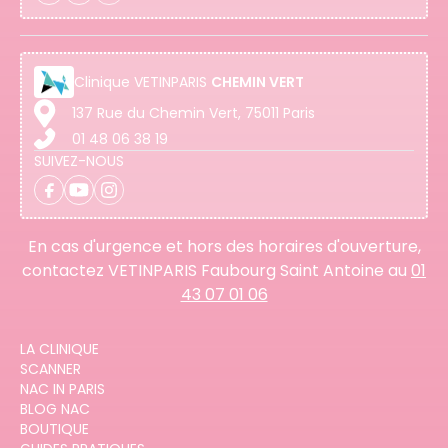
Clinique
VETINPARIS
CHEMIN VERT
137 Rue du Chemin Vert, 75011 Paris
01 48 06 38 19
SUIVEZ-NOUS
En cas d'urgence et hors des horaires d'ouverture,
contactez VETINPARIS Faubourg Saint Antoine au
01
43 07 01 06
LA CLINIQUE
SCANNER
NAC IN PARIS
BLOG NAC
BOUTIQUE