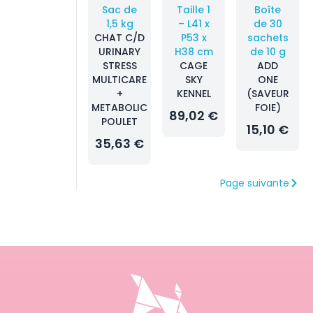
Sac de
Taille 1
Boîte
1,5 kg
– L41 x
de 30
CHAT C/D
P53 x
sachets
URINARY
H38 cm
de 10 g
STRESS
CAGE
ADD
MULTICARE
SKY
ONE
+
KENNEL
(SAVEUR
METABOLIC
FOIE)
89,02 €
POULET
15,10 €
35,63 €
Page suivante