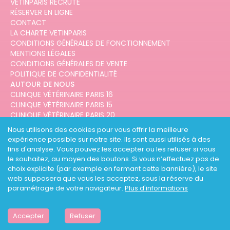
VETINPARIS RECRUTE
RÉSERVER EN LIGNE
CONTACT
LA CHARTE VETINPARIS
CONDITIONS GÉNÉRALES DE FONCTIONNEMENT
MENTIONS LÉGALES
CONDITIONS GÉNÉRALES DE VENTE
POLITIQUE DE CONFIDENTIALITÉ
AUTOUR DE NOUS
CLINIQUE VÉTÉRINAIRE PARIS 16
CLINIQUE VÉTÉRINAIRE PARIS 15
CLINIQUE VÉTÉRINAIRE PARIS 20
CLINIQUE VÉTÉRINAIRE PARIS 12
Nous utilisons des cookies pour vous offrir la meilleure
CLINIQUE VÉTÉRINAIRE PARIS 10
expérience possible sur notre site. Ils sont aussi utilisés à des
CLINIQUE VÉTÉRINAIRE PARIS 3
fins d'analyse. Vous pouvez les accepter ou les refuser si vous
le souhaitez, au moyen des boutons. Si vous n’effectuez pas de
choix explicite (par exemple en fermant cette bannière), le site
web supposera que vous les acceptez, sous la réserve du
paramétrage de votre navigateur.
Plus d'informations
DESIGNED AND DEVELOPED BY
3CODES
Accepter
Refuser