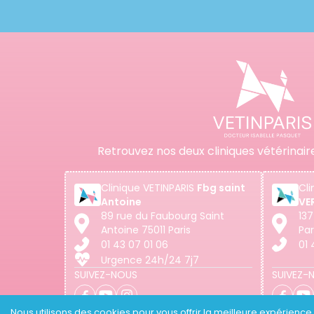
Retrouvez nos deux cliniques vétérinair
Clinique
VETINPARIS
Fbg saint
Cli
Antoine
VE
89 rue du Faubourg Saint
137
Antoine 75011 Paris
Par
01 43 07 01 06
01 
Urgence 24h/24 7j7
SUIVEZ-NOUS
SUIVEZ-
Nous utilisons des cookies pour vous offrir la meilleure expérience p