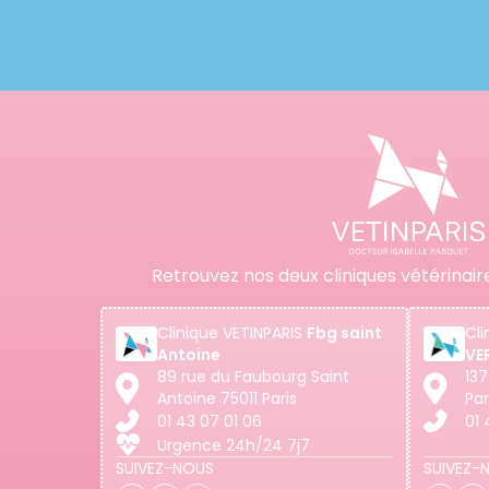
Retrouvez nos deux cliniques vétérinair
Clinique
VETINPARIS
Fbg saint
Cli
Antoine
VE
89 rue du Faubourg Saint
137
Antoine 75011 Paris
Par
01 43 07 01 06
01 
Urgence 24h/24 7j7
SUIVEZ-NOUS
SUIVEZ-