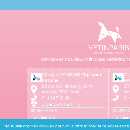
Retrouvez nos deux cliniques vétérinair
Clinique
VETINPARIS
Fbg saint
Cli
Antoine
VE
89 rue du Faubourg Saint
137
Antoine 75011 Paris
Par
01 43 07 01 06
01 
Urgence 24h/24 7j7
SUIVEZ-NOUS
SUIVEZ-
Nous utilisons des cookies pour vous offrir la meilleure expérience p