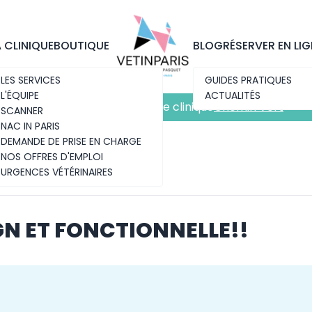
Découvrez notre nouvelle clinique
Chemin Vert
A CLINIQUE
BOUTIQUE
BLOG
RÉSERVER EN LIG
LES SERVICES
GUIDES PRATIQUES
L'ÉQUIPE
ACTUALITÉS
Découvrez notre nouvelle clinique
Chemin Vert
SCANNER
NAC IN PARIS
DEMANDE DE PRISE EN CHARGE
NOS OFFRES D'EMPLOI
URGENCES VÉTÉRINAIRES
IGN ET FONCTIONNELLE!!