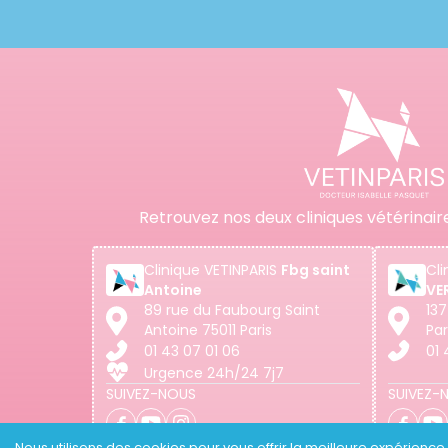
Retrouvez nos deux cliniques vétérinair
Clinique
VETINPARIS
Fbg saint
Cli
Antoine
VE
89 rue du Faubourg Saint
137
Antoine 75011 Paris
Par
01 43 07 01 06
01 
Urgence 24h/24 7j7
SUIVEZ-NOUS
SUIVEZ-
Nous utilisons des cookies pour vous offrir la meilleure expérience p