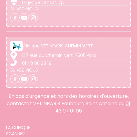
Urgence 24h/24 7j7
SUIVEZ-NOUS
Clinique
VETINPARIS
CHEMIN VERT
137 Rue du Chemin Vert, 75011 Paris
01 48 06 38 19
SUIVEZ-NOUS
En cas d'urgence et hors des horaires d'ouverture,
contactez VETINPARIS Faubourg Saint Antoine au
01
43 07 01 06
LA CLINIQUE
SCANNER