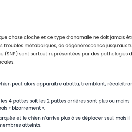
lque chose cloche et ce type d’anomalie ne doit jamais êtr
 des troubles métaboliques, de dégénérescence jusqu’aux 
e (SNP) sont surtout représentées par des pathologies d
scales.
 chien peut alors apparaitre abattu, tremblant, récalcitra
t les 4 pattes soit les 2 pattes arrières sont plus ou moins
ais « bizarrement ».
rquée et le chien n’arrive plus à se déplacer seul, mais il
membres atteints.