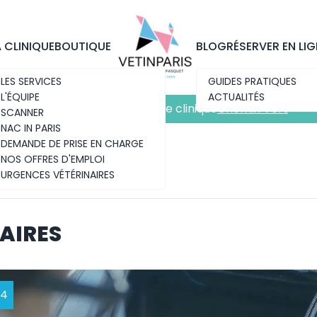
Découvrez notre nouvelle clinique
Chemin Vert
A CLINIQUE
BOUTIQUE
BLOG
RÉSERVER EN LIG
LES SERVICES
GUIDES PRATIQUES
L'ÉQUIPE
ACTUALITÉS
Découvrez notre nouvelle clinique
Chemin Vert
SCANNER
NAC IN PARIS
DEMANDE DE PRISE EN CHARGE
NOS OFFRES D'EMPLOI
URGENCES VÉTÉRINAIRES
AIRES
24