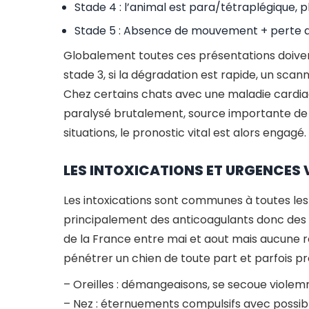
Stade 4 : l’animal est para/tétraplégique,
Stade 5 : Absence de mouvement + perte de
Globalement toutes ces présentations doivent 
stade 3, si la dégradation est rapide, un sca
Chez certains chats avec une maladie cardiaq
paralysé brutalement, source importante de do
situations, le pronostic vital est alors engagé.
LES INTOXICATIONS ET URGENCES V
Les intoxications sont communes à toutes les e
principalement des anticoagulants donc des s
de la France entre mai et aout mais aucune r
pénétrer un chien de toute part et parfois p
– Oreilles : démangeaisons, se secoue violem
– Nez : éternuements compulsifs avec possi