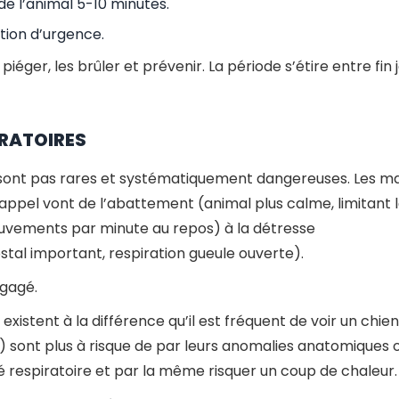
e l’animal 5-10 minutes.
tion d’urgence.
 piéger, les brûler et prévenir. La période s’étire entre fi
IRATOIRES
ne sont pas rares et systématiquement dangereuses. Les 
’appel vont de l’abattement (animal plus calme, limitant l
uvements par minute au repos) à la détresse
ostal important, respiration gueule ouverte).
ngagé.
s existent à la différence qu’il est fréquent de voir un ch
 ) sont plus à risque de par leurs anomalies anatomiques o
é respiratoire et par la même risquer un coup de chaleur.