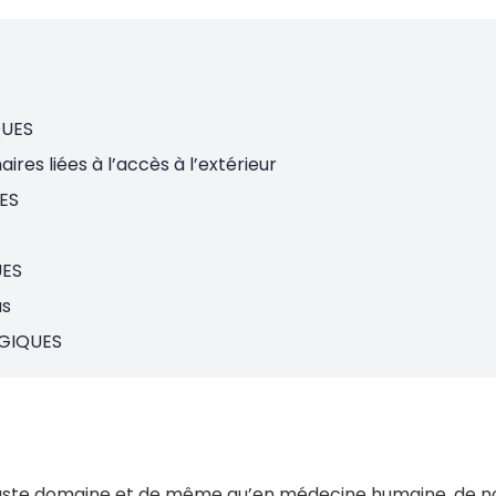
QUES
res liées à l’accès à l’extérieur
RES
UES
as
OGIQUES
aste domaine et de même qu’en médecine humaine, de n