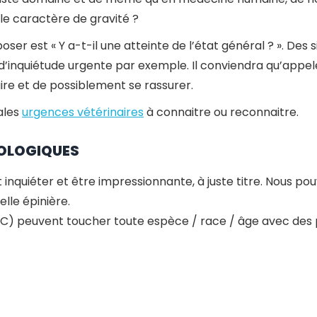
e caractère de gravité ?
er est « Y a-t-il une atteinte de l’état général ? ». Des 
d’inquiétude urgente par exemple. Il conviendra qu’appele
aire et de possiblement se rassurer.
ales
urgences vétérinaires
à connaitre ou reconnaitre.
ROLOGIQUES
inquiéter et être impressionnante, à juste titre. Nous po
lle épinière.
C) peuvent toucher toute espèce / race / âge avec des p