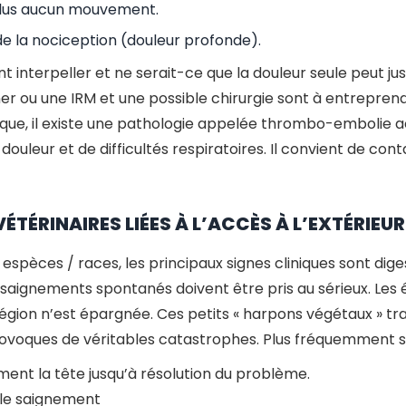
 plus aucun mouvement.
 la nociception (douleur profonde).
interpeller et ne serait-ce que la douleur seule peut just
nner ou une IRM et une possible chirurgie sont à entrepren
ue, il existe une pathologie appelée thrombo-embolie ao
uleur et de difficultés respiratoires. Il convient de con
ÉTÉRINAIRES LIÉES À L’ACCÈS À L’EXTÉRIEU
spèces / races, les principaux signes cliniques sont diges
aignements spontanés doivent être pris au sérieux. Les é
égion n’est épargnée. Ces petits « harpons végétaux » tr
rovoques de véritables catastrophes. Plus fréquemment s
ment la tête jusqu’à résolution du problème.
ble saignement