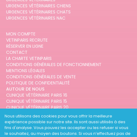
URGENCES VÉTÉRINAIRES CHIENS
URGENCES VÉTÉRINAIRES CHATS
URGENCES VÉTÉRINAIRES NAC
MON COMPTE
VETINPARIS RECRUTE
RÉSERVER EN LIGNE
CONTACT
LA CHARTE VETINPARIS
CONDITIONS GÉNÉRALES DE FONCTIONNEMENT
MENTIONS LÉGALES
CONDITIONS GÉNÉRALES DE VENTE
POLITIQUE DE CONFIDENTIALITÉ
AUTOUR DE NOUS
CLINIQUE VÉTÉRINAIRE PARIS 16
CLINIQUE VÉTÉRINAIRE PARIS 15
CLINIQUE VÉTÉRINAIRE PARIS 20
CLINIQUE VÉTÉRINAIRE PARIS 12
Nous utilisons des cookies pour vous offrir la meilleure
CLINIQUE VÉTÉRINAIRE PARIS 10
expérience possible sur notre site. Ils sont aussi utilisés à des
CLINIQUE VÉTÉRINAIRE PARIS 3
fins d'analyse. Vous pouvez les accepter ou les refuser si vous
le souhaitez, au moyen des boutons. Si vous n’effectuez pas de