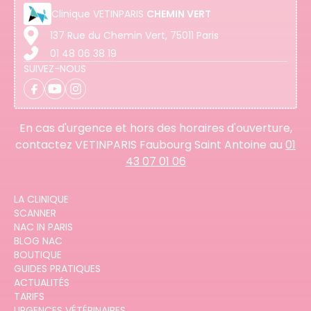
Clinique
VETINPARIS
CHEMIN VERT
137 Rue du Chemin Vert, 75011 Paris
01 48 06 38 19
SUIVEZ-NOUS
En cas d'urgence et hors des horaires d'ouverture,
contactez VETINPARIS Faubourg Saint Antoine au
01
43 07 01 06
LA CLINIQUE
SCANNER
NAC IN PARIS
BLOG NAC
BOUTIQUE
GUIDES PRATIQUES
ACTUALITÉS
TARIFS
URGENCES VÉTÉRINAIRES