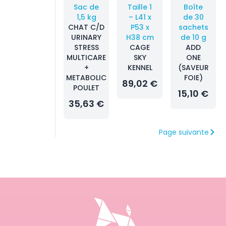
Sac de
Taille 1
Boîte
1,5 kg
– L41 x
de 30
CHAT C/D
P53 x
sachets
URINARY
H38 cm
de 10 g
STRESS
CAGE
ADD
MULTICARE
SKY
ONE
+
KENNEL
(SAVEUR
METABOLIC
FOIE)
89,02 €
POULET
15,10 €
35,63 €
Page suivante