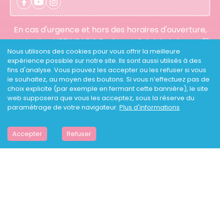
En cas d'urgence et hors des horaires d'ouverture,
contactez VETINPARIS Faubourg Saint Antoine au
01
Nous utilisons des cookies pour vous offrir la meilleure
43 07 01 06
expérience possible sur notre site. Ils sont aussi utilisés à des
fins d'analyse. Vous pouvez les accepter ou les refuser si vous
le souhaitez, au moyen des boutons. Si vous n’effectuez pas de
LA CLINIQUE
choix explicite (par exemple en fermant cette bannière), le site
SCANNER
web supposera que vous les acceptez, sous la réserve du
NAC IN PARIS
paramétrage de votre navigateur.
Plus d'informations
BLOG NAC
BOUTIQUE
GUIDES PRATIQUES
Accepter
Refuser
ACTUALITÉS
TARIFS
URGENCES VÉTÉRINAIRES
URGENCES VÉTÉRINAIRES CHIENS
URGENCES VÉTÉRINAIRES CHATS
URGENCES VÉTÉRINAIRES NAC
MON COMPTE