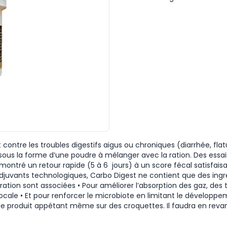
 contre les troubles digestifs aigus ou chroniques (diarrhée, f
e sous la forme d’une poudre à mélanger avec la ration. Des essa
t montré un retour rapide (5 à 6 jours) à un score fécal satisfa
djuvants technologiques, Carbo Digest ne contient que des ingrédi
ation sont associées • Pour améliorer l’absorption des gaz, des to
ocale • Et pour renforcer le microbiote en limitant le développ
d le produit appétant même sur des croquettes. Il faudra en re