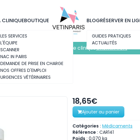
Découvrez notre nouvelle clinique
Chemin Vert
A CLINIQUE
BOUTIQUE
BLOG
RÉSERVER EN LIG
LES SERVICES
GUIDES PRATIQUES
L'ÉQUIPE
ACTUALITÉS
Découvrez notre nouvelle clinique
Chemin Vert
SCANNER
NAC IN PARIS
DEMANDE DE PRISE EN CHARGE
NOS OFFRES D'EMPLOI
URGENCES VÉTÉRINAIRES
18,65€
Ajouter au panier
Catégories
:
Médicaments
Référence
:
CAR141
Poids
:
0.070
kg