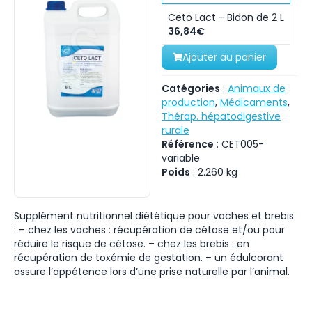
Ceto Lact - Bidon de 2 L
36,84€
Ajouter au panier
Catégories
:
Animaux de
production
,
Médicaments
,
Thérap. hépatodigestive
rurale
Référence
:
CET005-
variable
Poids
:
2.260
kg
Supplément nutritionnel diététique pour vaches et brebis
: – chez les vaches : récupération de cétose et/ou pour
réduire le risque de cétose. – chez les brebis : en
récupération de toxémie de gestation. – un édulcorant
assure l’appétence lors d’une prise naturelle par l’animal.