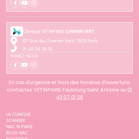
Clinique
VETINPARIS
CHEMIN VERT
137 Rue du Chemin Vert, 75011 Paris
01 48 06 38 19
SUIVEZ-NOUS
En cas d'urgence et hors des horaires d'ouverture,
contactez VETINPARIS Faubourg Saint Antoine au
01
43 07 01 06
LA CLINIQUE
SCANNER
NAC IN PARIS
BLOG NAC