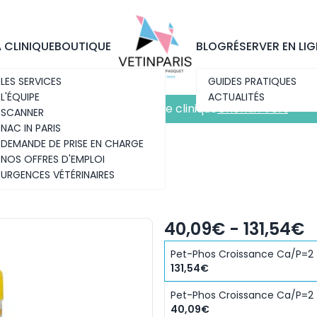
Découvrez notre nouvelle clinique
Chemin Vert
A CLINIQUE
BOUTIQUE
BLOG
RÉSERVER EN LIG
LES SERVICES
GUIDES PRATIQUES
L'ÉQUIPE
ACTUALITÉS
Découvrez notre nouvelle clinique
Chemin Vert
SCANNER
NAC IN PARIS
DEMANDE DE PRISE EN CHARGE
NOS OFFRES D'EMPLOI
URGENCES VÉTÉRINAIRES
2
40,09€ - 131,54€
Pet-Phos Croissance Ca/P=2 
131,54€
Pet-Phos Croissance Ca/P=2 
40,09€