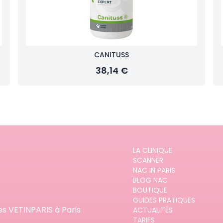
CANITUSS
38,14 €
LA CLINIQUE
SCANNER
NAC IN PARIS
BLOG NAC
BOUTIQUE
GUIDES PRATIQUES
es VETINPARIS à Paris
ACTUALITÉS
TARIFS