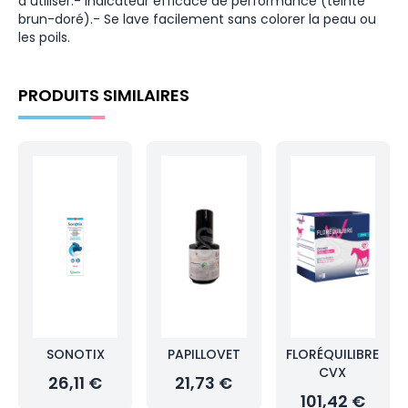
à utiliser.- Indicateur efficace de performance (teinte
brun-doré).- Se lave facilement sans colorer la peau ou
les poils.
PRODUITS SIMILAIRES
SONOTIX
PAPILLOVET
FLORÉQUILIBRE
CVX
26,11 €
21,73 €
101,42 €