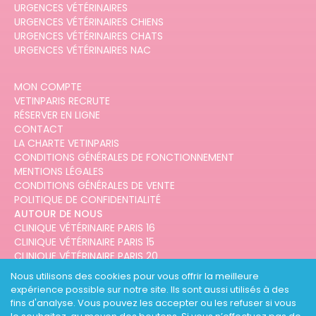
URGENCES VÉTÉRINAIRES
URGENCES VÉTÉRINAIRES CHIENS
URGENCES VÉTÉRINAIRES CHATS
URGENCES VÉTÉRINAIRES NAC
MON COMPTE
VETINPARIS RECRUTE
RÉSERVER EN LIGNE
CONTACT
LA CHARTE VETINPARIS
CONDITIONS GÉNÉRALES DE FONCTIONNEMENT
MENTIONS LÉGALES
CONDITIONS GÉNÉRALES DE VENTE
POLITIQUE DE CONFIDENTIALITÉ
AUTOUR DE NOUS
CLINIQUE VÉTÉRINAIRE PARIS 16
CLINIQUE VÉTÉRINAIRE PARIS 15
CLINIQUE VÉTÉRINAIRE PARIS 20
CLINIQUE VÉTÉRINAIRE PARIS 12
Nous utilisons des cookies pour vous offrir la meilleure
CLINIQUE VÉTÉRINAIRE PARIS 10
expérience possible sur notre site. Ils sont aussi utilisés à des
CLINIQUE VÉTÉRINAIRE PARIS 3
fins d'analyse. Vous pouvez les accepter ou les refuser si vous