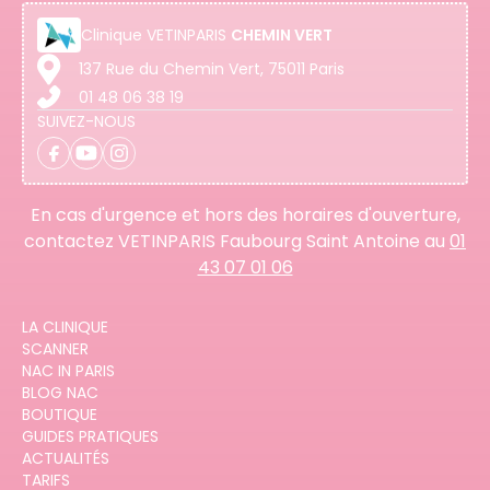
Clinique
VETINPARIS
CHEMIN VERT
137 Rue du Chemin Vert, 75011 Paris
01 48 06 38 19
SUIVEZ-NOUS
En cas d'urgence et hors des horaires d'ouverture,
contactez VETINPARIS Faubourg Saint Antoine au
01
43 07 01 06
LA CLINIQUE
SCANNER
NAC IN PARIS
BLOG NAC
BOUTIQUE
GUIDES PRATIQUES
ACTUALITÉS
TARIFS