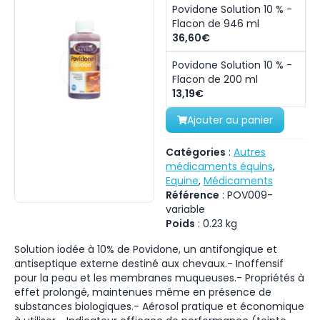
Povidone Solution 10 % -
Flacon de 946 ml
36,60€
Povidone Solution 10 % -
Flacon de 200 ml
13,19€
Ajouter au panier
Catégories
:
Autres
médicaments équins
,
Equine
,
Médicaments
Référence
:
POV009-
variable
Poids
:
0.23
kg
Solution iodée à 10% de Povidone, un antifongique et
antiseptique externe destiné aux chevaux.- Inoffensif
pour la peau et les membranes muqueuses.- Propriétés à
effet prolongé, maintenues même en présence de
substances biologiques.- Aérosol pratique et économique