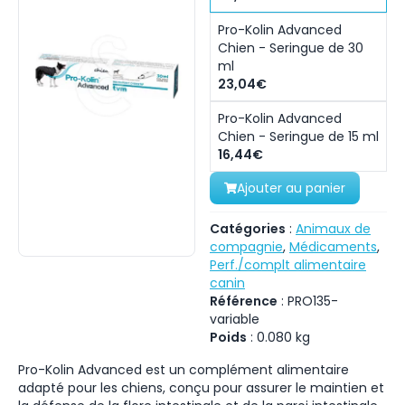
Pro-Kolin Advanced
Chien - Seringue de 30
ml
23,04€
Pro-Kolin Advanced
Chien - Seringue de 15 ml
16,44€
Ajouter au panier
Catégories
:
Animaux de
compagnie
,
Médicaments
,
Perf./complt alimentaire
canin
Référence
:
PRO135-
variable
Poids
:
0.080
kg
Pro-Kolin Advanced est un complément alimentaire
adapté pour les chiens, conçu pour assurer le maintien et