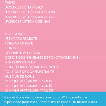
TARIFS
URGENCES VÉTÉRINAIRES
URGENCES VÉTÉRINAIRES CHIENS
URGENCES VÉTÉRINAIRES CHATS
URGENCES VÉTÉRINAIRES NAC
MON COMPTE
VETINPARIS RECRUTE
RÉSERVER EN LIGNE
CONTACT
LA CHARTE VETINPARIS
CONDITIONS GÉNÉRALES DE FONCTIONNEMENT
MENTIONS LÉGALES
CONDITIONS GÉNÉRALES DE VENTE
POLITIQUE DE CONFIDENTIALITÉ
AUTOUR DE NOUS
CLINIQUE VÉTÉRINAIRE PARIS 16
CLINIQUE VÉTÉRINAIRE PARIS 15
CLINIQUE VÉTÉRINAIRE PARIS 20
CLINIQUE VÉTÉRINAIRE PARIS 12
Nous utilisons des cookies pour vous offrir la meilleure
CLINIQUE VÉTÉRINAIRE PARIS 10
expérience possible sur notre site. Ils sont aussi utilisés à des
CLINIQUE VÉTÉRINAIRE PARIS 3