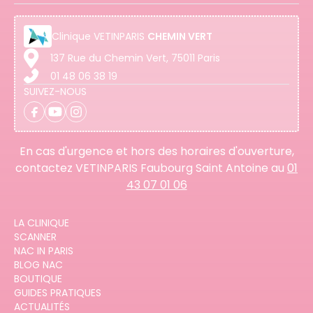
Clinique
VETINPARIS
CHEMIN VERT
137 Rue du Chemin Vert, 75011 Paris
01 48 06 38 19
SUIVEZ-NOUS
En cas d'urgence et hors des horaires d'ouverture,
contactez VETINPARIS Faubourg Saint Antoine au
01
43 07 01 06
LA CLINIQUE
SCANNER
NAC IN PARIS
BLOG NAC
BOUTIQUE
GUIDES PRATIQUES
ACTUALITÉS