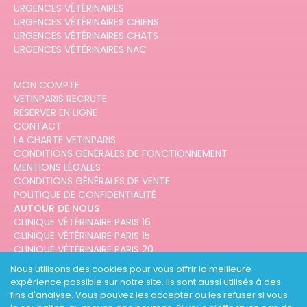
URGENCES VÉTÉRINAIRES
URGENCES VÉTÉRINAIRES CHIENS
URGENCES VÉTÉRINAIRES CHATS
URGENCES VÉTÉRINAIRES NAC
MON COMPTE
VETINPARIS RECRUTE
RÉSERVER EN LIGNE
CONTACT
LA CHARTE VETINPARIS
CONDITIONS GÉNÉRALES DE FONCTIONNEMENT
MENTIONS LÉGALES
CONDITIONS GÉNÉRALES DE VENTE
POLITIQUE DE CONFIDENTIALITÉ
AUTOUR DE NOUS
CLINIQUE VÉTÉRINAIRE PARIS 16
CLINIQUE VÉTÉRINAIRE PARIS 15
CLINIQUE VÉTÉRINAIRE PARIS 20
CLINIQUE VÉTÉRINAIRE PARIS 12
Nous utilisons des cookies pour vous offrir la meilleure
CLINIQUE VÉTÉRINAIRE PARIS 10
expérience possible sur notre site. Ils sont aussi utilisés à des
CLINIQUE VÉTÉRINAIRE PARIS 3
fins d'analyse. Vous pouvez les accepter ou les refuser si vous