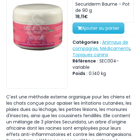
Securiderm Baume - Pot
de 90 g
18,11€
Ajouter au panier
Catégories
:
Animaux de
compagnie
,
Médicaments
,
Topiques canins
Référence
:
SEC004-
variable
Poids
:
0.140
kg
C'est une méthode externe organique pour les chiens et
les chats conçue pour apaiser les irritations cutanées, les
plaies dues au léchage, les petites lésions, les morsures
d'insectes, ainsi que les coussinets fendillés. Elle contient
un mélange de 3 plantes Securidata, un arbre d'origine
africaine dont les racines sont employées pour leurs
effets anti-inflammatoires et contre les démangeaisons.