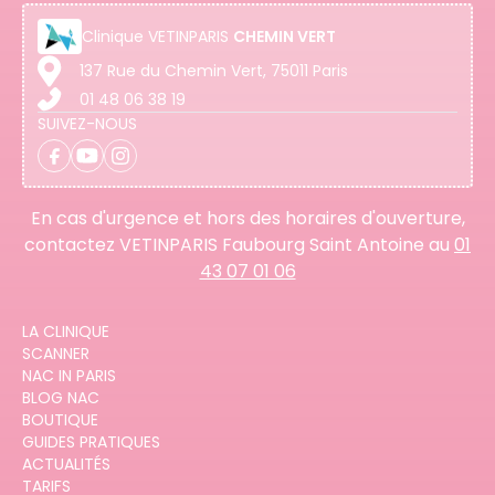
Clinique
VETINPARIS
CHEMIN VERT
137 Rue du Chemin Vert, 75011 Paris
01 48 06 38 19
SUIVEZ-NOUS
En cas d'urgence et hors des horaires d'ouverture,
contactez VETINPARIS Faubourg Saint Antoine au
01
43 07 01 06
LA CLINIQUE
SCANNER
NAC IN PARIS
BLOG NAC
BOUTIQUE
GUIDES PRATIQUES
ACTUALITÉS
TARIFS