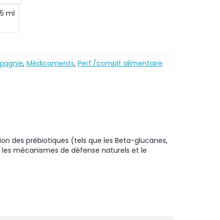
15 ml
pagnie
,
Médicaments
,
Perf./complt alimentaire
ion des prébiotiques (tels que les Beta-glucanes,
r les mécanismes de défense naturels et le