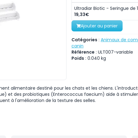
Ultradiar Biotic - Seringue de 
19,33€
Ajouter au panier
Catégories
:
Animaux de com
canin
Référence
:
ULT007-variable
Poids
:
0.040
kg
nt alimentaire destiné pour les chats et les chiens. L'introduct
ique) et des probiotiques (Enterococcus faecium) aide à stimule
uent à l'amélioration de la texture des selles.