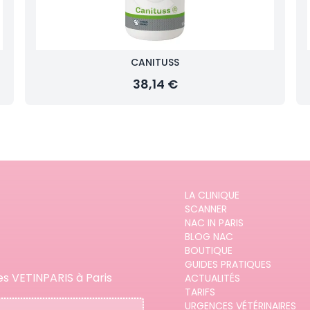
CANITUSS
38,14 €
LA CLINIQUE
SCANNER
NAC IN PARIS
BLOG NAC
BOUTIQUE
GUIDES PRATIQUES
es VETINPARIS à Paris
ACTUALITÉS
TARIFS
URGENCES VÉTÉRINAIRES