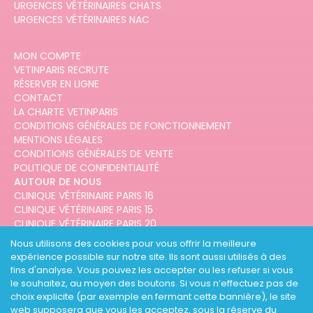
URGENCES VÉTÉRINAIRES CHATS
URGENCES VÉTÉRINAIRES NAC
MON COMPTE
VETINPARIS RECRUTE
RÉSERVER EN LIGNE
CONTACT
LA CHARTE VETINPARIS
CONDITIONS GÉNÉRALES DE FONCTIONNEMENT
MENTIONS LÉGALES
CONDITIONS GÉNÉRALES DE VENTE
POLITIQUE DE CONFIDENTIALITÉ
AUTOUR DE NOUS
CLINIQUE VÉTÉRINAIRE PARIS 16
CLINIQUE VÉTÉRINAIRE PARIS 15
CLINIQUE VÉTÉRINAIRE PARIS 20
CLINIQUE VÉTÉRINAIRE PARIS 12
Nous utilisons des cookies pour vous offrir la meilleure
CLINIQUE VÉTÉRINAIRE PARIS 10
expérience possible sur notre site. Ils sont aussi utilisés à des
CLINIQUE VÉTÉRINAIRE PARIS 3
fins d'analyse. Vous pouvez les accepter ou les refuser si vous
le souhaitez, au moyen des boutons. Si vous n’effectuez pas de
choix explicite (par exemple en fermant cette bannière), le site
web supposera que vous les acceptez, sous la réserve du