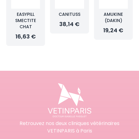
EASYPILL
CANITUSS
AMUKINE
SMECTITE
(DAKIN)
38,14 €
CHAT
19,24 €
16,63 €
Retrouvez nos deux cliniques vétérinaires
VETINPARIS à Paris