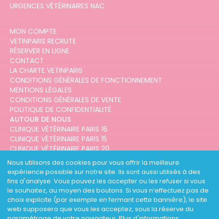
URGENCES VÉTÉRINAIRES NAC
MON COMPTE
VETINPARIS RECRUTE
RÉSERVER EN LIGNE
CONTACT
LA CHARTE VETINPARIS
CONDITIONS GÉNÉRALES DE FONCTIONNEMENT
MENTIONS LÉGALES
CONDITIONS GÉNÉRALES DE VENTE
POLITIQUE DE CONFIDENTIALITÉ
AUTOUR DE NOUS
CLINIQUE VÉTÉRINAIRE PARIS 16
CLINIQUE VÉTÉRINAIRE PARIS 15
CLINIQUE VÉTÉRINAIRE PARIS 20
CLINIQUE VÉTÉRINAIRE PARIS 12
Nous utilisons des cookies pour vous offrir la meilleure
CLINIQUE VÉTÉRINAIRE PARIS 10
expérience possible sur notre site. Ils sont aussi utilisés à des
CLINIQUE VÉTÉRINAIRE PARIS 3
fins d'analyse. Vous pouvez les accepter ou les refuser si vous
le souhaitez, au moyen des boutons. Si vous n’effectuez pas de
choix explicite (par exemple en fermant cette bannière), le site
web supposera que vous les acceptez, sous la réserve du
paramétrage de votre navigateur.
Plus d'informations