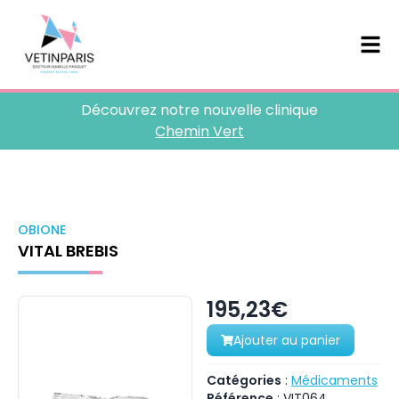
Découvrez notre nouvelle clinique
Chemin Vert
OBIONE
VITAL BREBIS
195,23€
Ajouter au panier
Catégories
:
Médicaments
Référence
:
VIT064