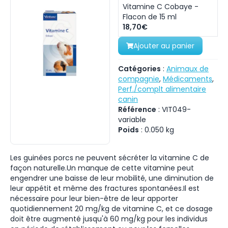
Vitamine C Cobaye -
Flacon de 15 ml
18,70€
Ajouter au panier
Catégories
:
Animaux de
compagnie
,
Médicaments
,
Perf./complt alimentaire
canin
Référence
:
VIT049-
variable
Poids
:
0.050
kg
Les guinées porcs ne peuvent sécréter la vitamine C de
façon naturelle.Un manque de cette vitamine peut
engendrer une baisse de leur mobilité, une diminution de
leur appétit et même des fractures spontanées.Il est
nécessaire pour leur bien-être de leur apporter
quotidiennement 20 mg/kg de vitamine C, et ce dosage
doit être augmenté jusqu'à 60 mg/kg pour les individus